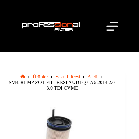
Skip
to
content
Hakkımızda
İletişim
Ürünler
Ürünler
Yakıt Filtresi
Audi
Ana
SM3581 MAZOT FİLTRESİ AUDI Q7-A6 2013 2.0-
Sayfa
3.0 TDI CVMD