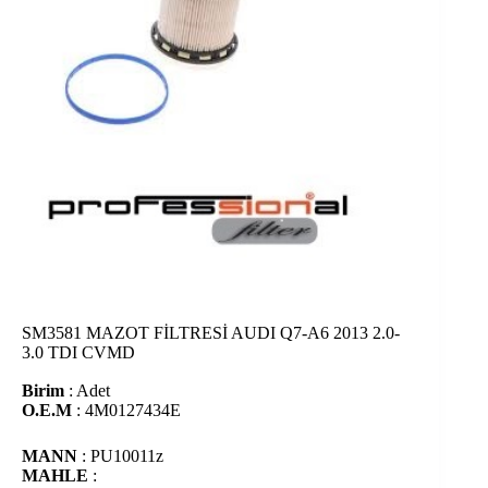
SM3581 MAZOT FİLTRESİ AUDI Q7-A6 2013 2.0-
3.0 TDI CVMD
Birim
: Adet
O.E.M
: 4M0127434E
MANN
: PU10011z
MAHLE
: