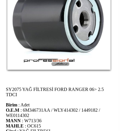
SY2075 YAĞ FİLTRESİ FORD RANGER 06> 2.5
TDCI
Birim
: Adet
O.E.M
: 6M346731AA / WLY414302 / 1449182 /
WE0114302
MANN
: W713/36
MAHLE
: OC615