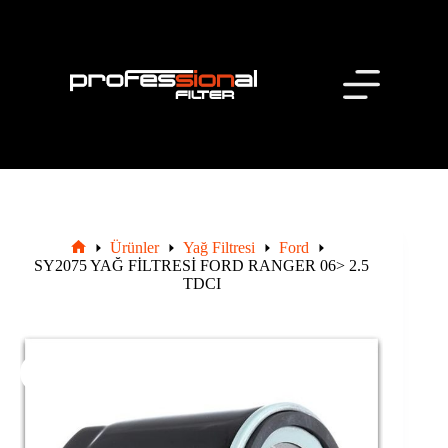
Skip
to
content
Hakkımızda
İletişim
Ürünler
Ürünler
Yağ Filtresi
Ford
Ana
SY2075 YAĞ FİLTRESİ FORD RANGER 06> 2.5
Sayfa
TDCI